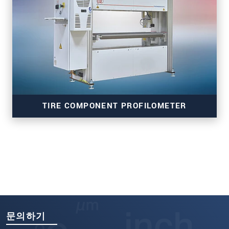
thicknessCONTROL TCP 8301.EO
TIRE COMPONENT PROFILOMETER
thicknessCONTROL TCP 8301.CT/CLLT
문의하기