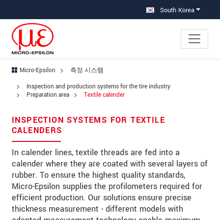
메인 탐색창으로 이동
콘텐츠로 바로 이동
South Korea
Micro-Epsilon
측정 시스템
×
Inspection and production systems for the tire industry
Your request for: Textile calender
Preparation area
Textile calender
성명
*
INSPECTION SYSTEMS FOR TEXTILE
CALENDERS
회사명
*
In calender lines, textile threads are fed into a
우편번호
calender where they are coated with several layers of
rubber. To ensure the highest quality standards,
주소
*
Micro-Epsilon supplies the profilometers required for
efficient production. Our solutions ensure precise
국가
*
thickness measurement - different models with