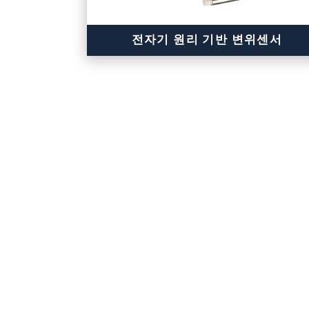
전자기 원리 기반 변위센서
정밀한 변위값 측정
뛰어난 내구성 & 온도 안정성
산업용 측정 작업에 적합
자기장 환경에서도 안정적인 성능 자