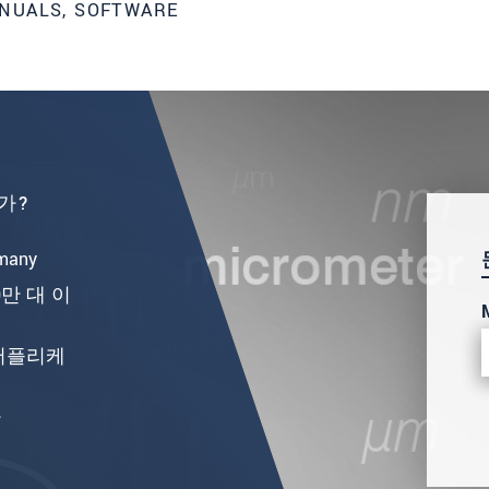
NUALS, SOFTWARE
 가?
many
만 대 이
 어플리케
라