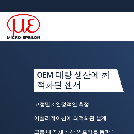
메인 탐색창으로 이동
콘텐츠로 바로 이동
Your request for: 
OEM 대량 생산에 최
성명
*
적화된 센서
회사명
*
고정밀 & 안정적인 측정
우편번호
어플리케이션에 최적화된 설계
주소
*
그룹 내 자체 생산 인프라를 통한 높
국가
*