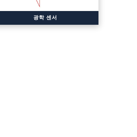
광학 센서
초정밀, 초고속 측정
다양한 측정 범위 제공
자동화 양산 어플리케이션에 최적