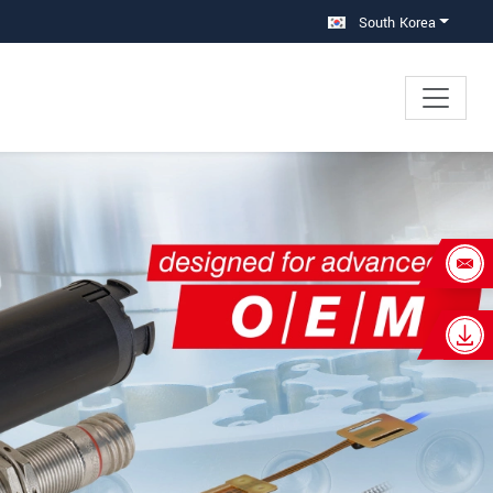
South Korea
×