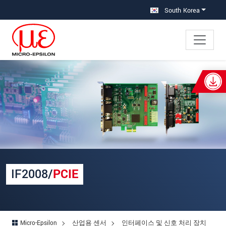
메인 탐색창으로 이동
콘텐츠로 바로 이동
South Korea
×
Your request for: IF2008/PCIE
성명
*
회사명
*
우편번호
IF2008/
PCIE
주소
*
국가
*
Micro-Epsilon
산업용 센서
인터페이스 및 신호 처리 장치