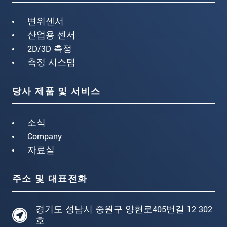
변위센서
산업용 센서
2D/3D 측정
측정 시스템
당사 제품 및 서비스
소식
Company
자료실
주소 및 대표전화
경기도 성남시 중원구 양현로405번길 12 302
호