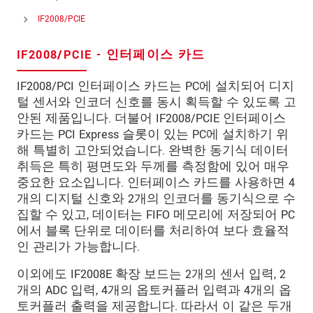
연락처
IF2008/PCIE
E-Mail
*
IF2008/PCIE - 인터페이스 카드
문의 내용
*
IF2008/PCI 인터페이스 카드는 PC에 설치되어 디지
털 센서와 인코더 신호를 동시 획득할 수 있도록 고
안된 제품입니다. 더불어 IF2008/PCIE 인터페이스
카드는 PCI Express 슬롯이 있는 PC에 설치하기 위
* 필수 항목
해 특별히 고안되었습니다. 완벽한 동기식 데이터
취득은 특히 평면도와 두께를 측정함에 있어 매우
당사는 개인 정보 보호를 최우선으로 생각합니다.
중요한 요소입니다. 인터페이스 카드를 사용하면 4
자세한 내용은
개인정보처리방침
을 참고하시기
개의 디지털 신호와 2개의 인코더를 동기식으로 수
바랍니다.
집할 수 있고, 데이터는 FIFO 메모리에 저장되어 PC
에서 블록 단위로 데이터를 처리하여 보다 효율적
문의 등록
인 관리가 가능합니다.
이외에도 IF2008E 확장 보드는 2개의 센서 입력, 2
개의 ADC 입력, 4개의 옵토커플러 입력과 4개의 옵
토커플러 출력을 제공합니다. 따라서 이 같은 두개