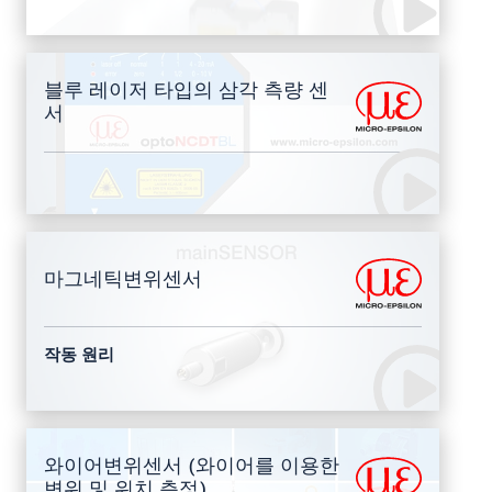
블루 레이저 타입의 삼각 측량 센
서
마그네틱변위센서
작동 원리
와이어변위센서 (와이어를 이용한
변위 및 위치 측정)