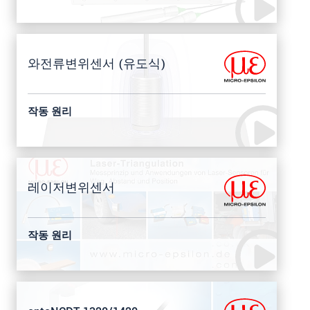
와전류변위센서 (유도식)
작동 원리
레이저변위센서
작동 원리