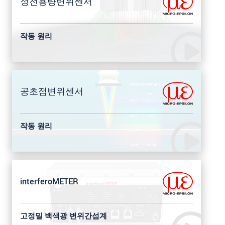
정전용량변위센서
작동 원리
공초점변위센서
작동 원리
interferoMETER
고정밀 백색광 변위간섭계