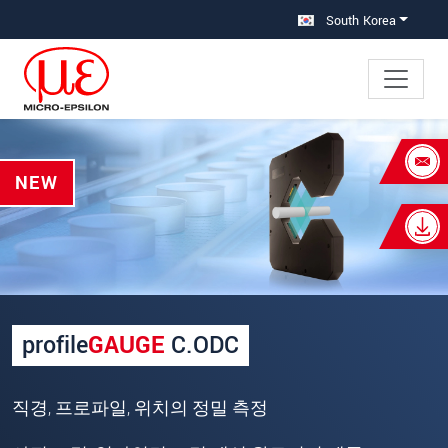
메인 탐색창으로 이동
콘텐츠로 바로 이동
South Korea
×
NEW
Your request for: profileGAUGE C.ODC
성명
*
회사명
*
우편번호
profile
GAUGE
C.ODC
주소
*
직경, 프로파일, 위치의 정밀 측정
국가
*