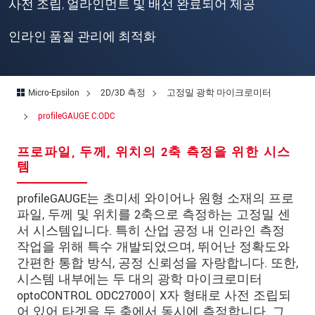
사전 조립, 얼라인먼트 및 배선 완료되어 제공
연락처
인라인 품질 관리에 최적화
E-Mail
*
문의 내용
*
Micro-Epsilon
2D/3D 측정
고정밀 광학 마이크로미터
profileGAUGE C.ODC
* 필수 항목
프로파일, 두께, 위치의 2축 측정을 위한 시스
템
당사는 개인 정보 보호를 최우선으로 생각합니다.
자세한 내용은
개인정보처리방침
을 참고하시기
profileGAUGE는 초미세 와이어나 원형 소재의 프로
바랍니다.
파일, 두께 및 위치를 2축으로 측정하는 고정밀 센
서 시스템입니다. 특히 산업 공정 내 인라인 측정
문의 등록
작업을 위해 특수 개발되었으며, 뛰어난 정확도와
간편한 통합 방식, 공정 신뢰성을 자랑합니다. 또한,
시스템 내부에는 두 대의 광학 마이크로미터
optoCONTROL ODC2700이 X자 형태로 사전 조립되
어 있어 타겟을 두 축에서 동시에 측정합니다. 그