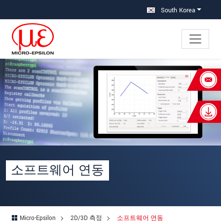
메인 탐색창으로 이동
콘텐츠로 바로 이동
South Korea
×
Your request for: 소프트웨어 연동
성명
*
회사명
*
우편번호
소프트웨어 연동
주소
*
국가
*
Micro-Epsilon
2D/3D 측정
소프트웨어 연동