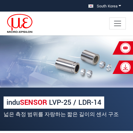
메인 탐색창으로 이동
콘텐츠로 바로 이동
South Korea
×
Your request for: 클램핑 스트로크 측
정 센서
성명
*
회사명
*
indu
SENSOR
LVP-25 / LDR-14
우편번호
넓은 측정 범위를 자랑하는 짧은 길이의 센서 구조
주소
*