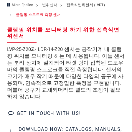
국가
*
Micro-Epsilon
변위센서
접촉식변위센서 (LVDT)
연락처
클램핑 스트로크 측정 센서
E-Mail
*
클램핑 위치를 모니터링 하기 위한 접촉식변
위센서
문의 내용
*
LVP-25-Z20과 LDR-14-Z20 센서는 공작기계 내 클램
핑 위치를 모니터링 하는 데 사용됩니다. 이들 센서
는 분리 장치에 설치되어 타겟 링이 접착된 드로우
바의 클램핑 스트로크를 직접 측정합니다. 센서의
* 필수 항목
크기가 매우 작기 때문에 다양한 타입의 공구에 사
당사는 개인 정보 보호를 최우선으로 생각합니다.
용되며, 연속적으로 고정밀한 측정을 구현합니다.
자세한 내용은
개인정보처리방침
을 참고하시기
더불어 공구가 교체되더라도 별도의 조정이 필요
바랍니다.
하지 않습니다.
문의 등록
GET IN TOUCH WITH US!
DOWNLOAD NOW: CATALOGS, MANUALS,