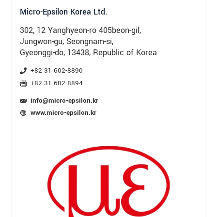
Micro-Epsilon Korea Ltd.
302, 12 Yanghyeon-ro 405beon-gil,
Jungwon-gu, Seongnam-si,
Gyeonggi-do, 13438, Republic of Korea
+82 31 602-8890
+82 31 602-8894
info@micro-epsilon.kr
www.micro-epsilon.kr