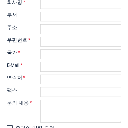
회사명
*
부서
주소
우편번호
*
국가
*
E-Mail
*
연락처
*
팩스
문의 내용
*