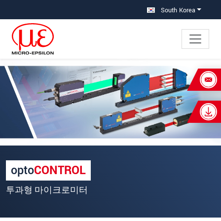
메인 탐색창으로 이동
콘텐츠로 바로 이동
South Korea
×
Your request for: 고정밀 광학 마이크
로미터
성명
*
회사명
*
opto
CONTROL
우편번호
투과형 마이크로미터
주소
*