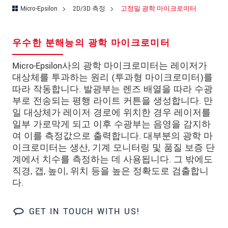
국가
*
Micro-Epsilon
2D/3D 측정
고정밀 광학 마이크로미터
연락처
우수한 분해능의 광학 마이크로미터
E-Mail
*
Micro-Epsilon사의 광학 마이크로미터는 레이저가
문의 내용
*
대상체를 투과하는 원리 (투과형 마이크로미터)를
따라 작동합니다. 발광부는 렌즈 배열을 따라 수광
부로 전송되는 평행 라이트 커튼을 생성합니다. 만
일 대상체가 레이저 경로에 위치한 경우 레이저를
* 필수 항목
일부 가로막게 되고 이후 수광부는 음영을 감지하
여 이를 측정값으로 출력합니다. 대부분의 광학 마
당사는 개인 정보 보호를 최우선으로 생각합니다.
이크로미터는 생산, 기계 모니터링 및 품질 보증 단
자세한 내용은
개인정보처리방침
을 참고하시기
계에서 치수를 측정하는 데 사용됩니다. 그 밖에도
바랍니다.
직경, 갭, 높이, 위치 등을 높은 정확도로 검출합니
다.
문의 등록
GET IN TOUCH WITH US!