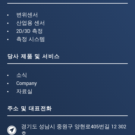
변위센서
산업용 센서
2D/3D 측정
측정 시스템
당사 제품 및 서비스
소식
Company
자료실
주소 및 대표전화
경기도 성남시 중원구 양현로405번길 12 302
호