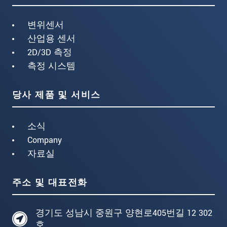
변위센서
산업용 센서
2D/3D 측정
측정 시스템
당사 제품 및 서비스
소식
Company
자료실
주소 및 대표전화
경기도 성남시 중원구 양현로405번길 12 302
호