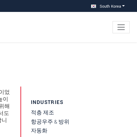
South Korea
적이었
높이
INDUSTRIES
 위해
적층 제조
에서도
합니
항공우주 & 방위
자동화