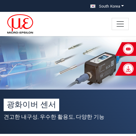
메인 탐색창으로 이동
콘텐츠로 바로 이동
South Korea
×
Your request for: 광화이버 센서
성명
*
회사명
*
우편번호
광화이버 센서
주소
*
견고한 내구성, 우수한 활용도, 다양한 기능
국가
*