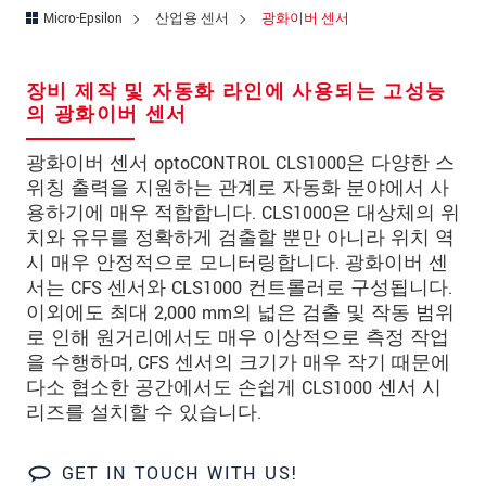
연락처
Micro-Epsilon
산업용 센서
광화이버 센서
E-Mail
*
장비 제작 및 자동화 라인에 사용되는 고성능
문의 내용
*
의 광화이버 센서
광화이버 센서 optoCONTROL CLS1000은 다양한 스
위칭 출력을 지원하는 관계로 자동화 분야에서 사
용하기에 매우 적합합니다. CLS1000은 대상체의 위
* 필수 항목
치와 유무를 정확하게 검출할 뿐만 아니라 위치 역
시 매우 안정적으로 모니터링합니다. 광화이버 센
당사는 개인 정보 보호를 최우선으로 생각합니다.
자세한 내용은
개인정보처리방침
을 참고하시기
서는 CFS 센서와 CLS1000 컨트롤러로 구성됩니다.
바랍니다.
이외에도 최대 2,000 mm의 넓은 검출 및 작동 범위
로 인해 원거리에서도 매우 이상적으로 측정 작업
을 수행하며, CFS 센서의 크기가 매우 작기 때문에
문의 등록
다소 협소한 공간에서도 손쉽게 CLS1000 센서 시
리즈를 설치할 수 있습니다.
GET IN TOUCH WITH US!