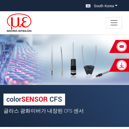
메인 탐색창으로 이동
콘텐츠로 바로 이동
South Korea
×
Your request for: 컬러 측정용 센서
(CFS)
성명
*
회사명
*
color
SENSOR
CFS
우편번호
글라스 광화이버가 내장된 CFS 센서
주소
*