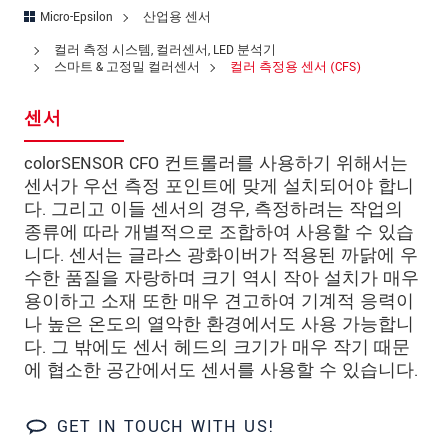
국가
*
Micro-Epsilon
산업용 센서
연락처
컬러 측정 시스템, 컬러센서, LED 분석기
스마트 & 고정밀 컬러센서
컬러 측정용 센서 (CFS)
E-Mail
*
센서
문의 내용
*
colorSENSOR CFO 컨트롤러를 사용하기 위해서는
센서가 우선 측정 포인트에 맞게 설치되어야 합니
다. 그리고 이들 센서의 경우, 측정하려는 작업의
종류에 따라 개별적으로 조합하여 사용할 수 있습
* 필수 항목
니다. 센서는 글라스 광화이버가 적용된 까닭에 우
당사는 개인 정보 보호를 최우선으로 생각합니다.
수한 품질을 자랑하며 크기 역시 작아 설치가 매우
자세한 내용은
개인정보처리방침
을 참고하시기
용이하고 소재 또한 매우 견고하여 기계적 응력이
바랍니다.
나 높은 온도의 열악한 환경에서도 사용 가능합니
다. 그 밖에도 센서 헤드의 크기가 매우 작기 때문
에 협소한 공간에서도 센서를 사용할 수 있습니다.
문의 등록
GET IN TOUCH WITH US!